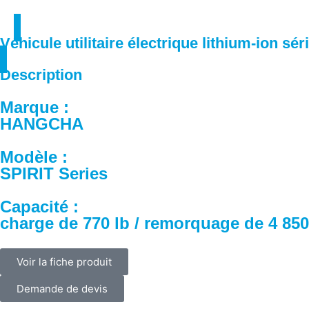
Véhicule utilitaire électrique lithium-ion séri
Description
Marque :
HANGCHA
Modèle :
SPIRIT Series
Capacité :
charge de 770 lb / remorquage de 4 850
Voir la fiche produit
Demande de devis