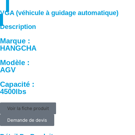
VGA (véhicule à guidage automatique)
Description
Marque :
HANGCHA
Modèle :
AGV
Capacité :
4500lbs
Voir la fiche produit
Demande de devis