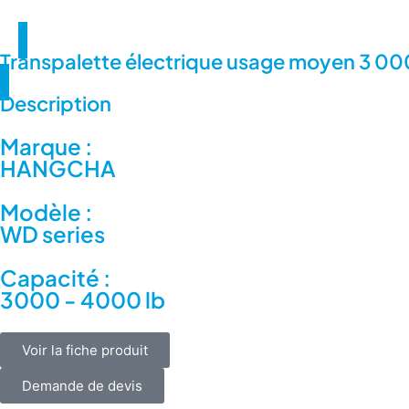
Transpalette électrique usage moyen 3 00
Description
Marque :
HANGCHA
Modèle :
WD series
Capacité :
3000 - 4000 lb
Voir la fiche produit
Demande de devis